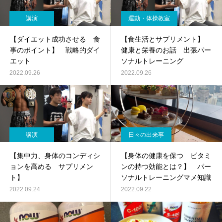
講演
運動・体操教室
【ダイエット成功させる 食
【食生活とサプリメント】
事のポイント】 戦略的ダイ
健康と栄養のお話 出張パー
エット
ソナルトレーニング
2022.09.26
2022.09.26
講演
日々の出来事
【集中力、身体のコンディシ
【身体の健康を保つ ビタミ
ョンを高める サプリメン
ンの持つ効能とは？】 パー
ト】
ソナルトレーニングマメ知識
2022.09.24
2022.09.22