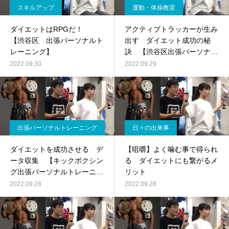
スキルアップ
運動・体操教室
ダイエットはRPGだ！
アクティブトラッカーが生み
【渋谷区 出張パーソナルト
出す ダイエット成功の秘
レーニング】
訣 【渋谷区出張パーソナル
トレーニング】
2022.09.30
2022.09.29
出張パーソナルトレーニング
日々の出来事
ダイエットを成功させる デ
【咀嚼】よく噛む事で得られ
ータ収集 【キックボクシン
る ダイエットにも繋がるメ
グ出張パーソナルトレーニン
リット
グ】
2022.09.28
2022.09.28