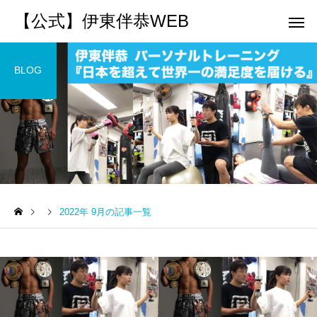
【公式】伊東伴恭WEB
BLOG
トレーナーとして
個別トレー
パーソナルトレーニ
パーソナルトレーニ
ング
ング
2022年 9月の記事一覧
キックボクシングで本当に
パーソナルトレーナー
痩せますか？｜元日本王者
び方｜失敗しない7つの
出張 講演 セミナー
運動・体操
が消費カロリーと週の回数
認ポイントを元日本王
で答えます
解説