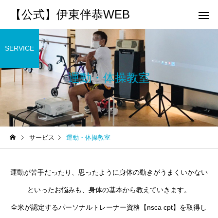
【公式】伊東伴恭WEB
SERVICE
運動・体操教室
トレーナーとして
個別トレー
パーソナルトレーニ
パーソナルトレーニ
サービス
運動・体操教室
ング
ング
キックボクシングで本当に
パーソナルトレーナー
痩せますか？｜元日本王者
び方｜失敗しない7つの
出張 講演 セミナー
運動・体操
運動が苦手だったり、思ったように身体の動きがうまくいかない
が消費カロリーと週の回数
認ポイントを元日本王
で答えます
解説
といったお悩みも、身体の基本から教えていきます。
全米が認定するパーソナルトレーナー資格【nsca cpt】を取得し