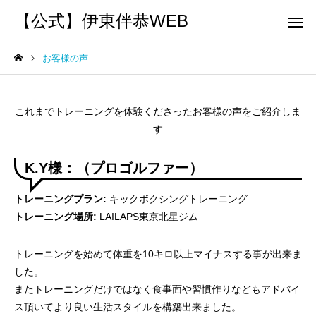
【公式】伊東伴恭WEB
お客様の声
これまでトレーニングを体験くださったお客様の声をご紹介しま
す
トレーナーとして
個別トレー
K.Y様：（プロゴルファー）
パーソナルトレーニ
パーソナルトレーニ
トレーニングプラン:
キックボクシングトレーニング
ング
ング
キックボクシングで本当に
パーソナルトレーナー
トレーニング場所:
LAILAPS東京北星ジム
痩せますか？｜元日本王者
び方｜失敗しない7つの
出張 講演 セミナー
運動・体操
トレーニングを始めて体重を10キロ以上マイナスする事が出来ま
が消費カロリーと週の回数
認ポイントを元日本王
した。
で答えます
解説
またトレーニングだけではなく食事面や習慣作りなどもアドバイ
ス頂いてより良い生活スタイルを構築出来ました。