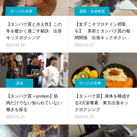
日々の出来事
運動・体操教室
【タンパク質と冷え性】この
【女子こそプロテイン摂取
冬を暖かく過ごす秘訣 出張
を】 美容とタンパク質の相
キックボクシング
関関係 出張キックボクシン
グパーソナルトレーニング
2023.01.19
2023.01.17
講演
日々の出来事
【タンパク質＝protein】筋
【タンパク質】身体を構成す
肉だけでない知られていない
る3大栄養素 東京出張キッ
働きを探る
クボクシング
2023.01.15
2023.01.13