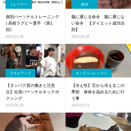
トレーナー
講演
個別パーソナルトレーニング
脳に通じる命令 脳に通じな
| 高校ラグビー選手 《第1
い命令 【ダイエット成功法
回》
則】
2023.01.30
2023.01.28
スキルアップ
オンラインレッスン
【タンパク質の働きと注意
【冷え性】芯から冷えるこの
点】出張パーソナルキックボ
季節 身体を温めるために行
クシング
う事
2023.01.26
2023.01.21