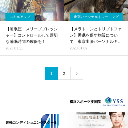
スキルアップ
出張パーソナルトレーニング
【睡眠圧 スリーププレッシ
【メラトニンとトリプトファ
ャー】コントロールして適切
ン】睡眠を促す物質につい
な睡眠時間の確保を！
て 東京出張パーソナルキッ
クボクシング
2023.01.11
2023.01.09
1
2
横浜スポーツ接骨院
体軸コンディショニングスクール