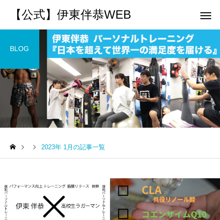
【公式】伊東伴恭WEB
BLOG
トレーナーとして
個別トレー
パーソナルトレーニ
パーソナルトレーニ
ング
ング
2023年 1月の記事一覧
キックボクシングで本当に
パーソナルトレーナー
痩せますか？｜元日本王者
び方｜失敗しない7つの
出張 講演 セミナー
運動・体操
が消費カロリーと週の回数
認ポイントを元日本王
で答えます
解説