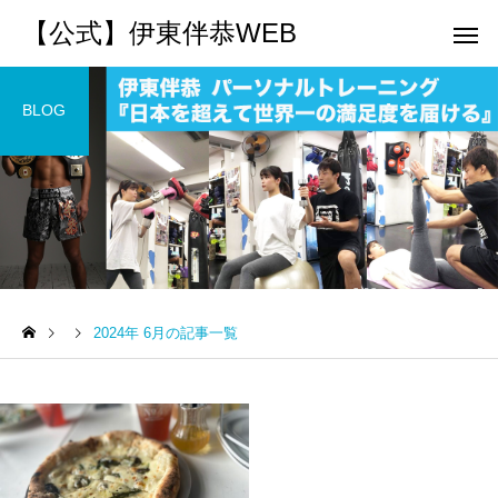
【公式】伊東伴恭WEB
BLOG
トレーナーとして
個別トレー
パーソナルトレーニ
パーソナルトレーニ
ング
ング
2024年 6月の記事一覧
キックボクシングで本当に
パーソナルトレーナー
痩せますか？｜元日本王者
び方｜失敗しない7つの
出張 講演 セミナー
運動・体操
が消費カロリーと週の回数
認ポイントを元日本王
で答えます
解説