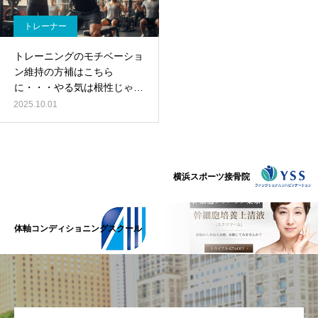
トレーナー
トレーニングのモチベーショ
ン維持の方補はこちら
に・・・やる気は根性じゃな
い。科学的にモチベーション
2025.10.01
を操る3つの理論と実践法
横浜スポーツ接骨院
体軸コンディショニングスクール