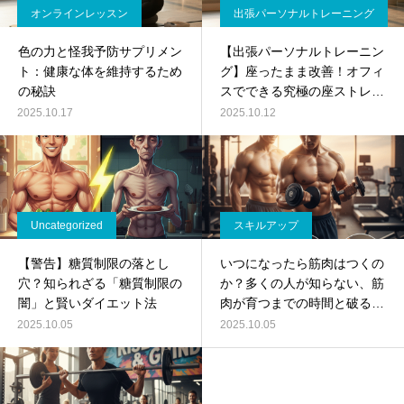
オンラインレッスン
出張パーソナルトレーニング
色の力と怪我予防サプリメン
【出張パーソナルトレーニン
ト：健康な体を維持するため
グ】座ったまま改善！オフィ
の秘訣
スでできる究極の座ストレッ
チ完全ガイド
2025.10.17
2025.10.12
Uncategorized
スキルアップ
【警告】糖質制限の落とし
いつになったら筋肉はつくの
穴？知られざる「糖質制限の
か？多くの人が知らない、筋
闇」と賢いダイエット法
肉が育つまでの時間と破るべ
からざるルール
2025.10.05
2025.10.05