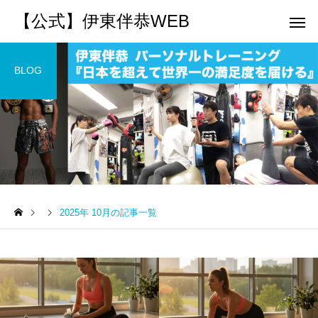
【公式】伊東伴恭WEB
BLOG
トレーナーとして
個別トレー
パーソナルトレーニ
パーソナルトレーニ
ング
ング
2025年 10月の記事一覧
キックボクシングで本当に
パーソナルトレーナー
痩せますか？｜元日本王者
び方｜失敗しない7つの
出張 講演 セミナー
運動・体操
が消費カロリーと週の回数
認ポイントを元日本王
で答えます
解説