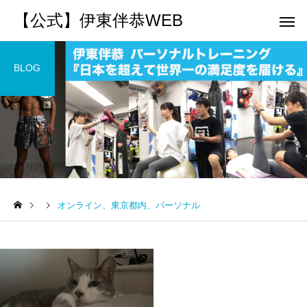
【公式】伊東伴恭WEB
BLOG
トレーナーとして
個別トレー
パーソナルトレーニ
パーソナルトレーニ
ング
ング
オンライン、東京都内、パーソナル
キックボクシングで本当に
パーソナルトレーナー
痩せますか？｜元日本王者
び方｜失敗しない7つの
出張 講演 セミナー
運動・体操
が消費カロリーと週の回数
認ポイントを元日本王
で答えます
解説