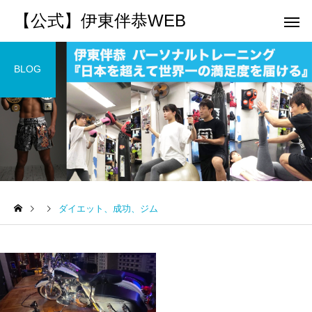
【公式】伊東伴恭WEB
BLOG
トレーナーとして
個別トレー
パーソナルトレーニ
パーソナルトレーニ
ング
ング
ダイエット、成功、ジム
キックボクシングで本当に
パーソナルトレーナー
痩せますか？｜元日本王者
び方｜失敗しない7つの
出張 講演 セミナー
運動・体操
が消費カロリーと週の回数
認ポイントを元日本王
で答えます
解説