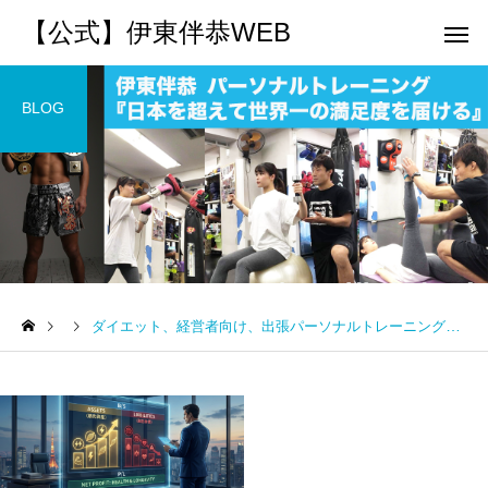
【公式】伊東伴恭WEB
BLOG
トレーナーとして
個別トレー
パーソナルトレーニ
パーソナルトレーニ
ング
ング
ダイエット、経営者向け、出張パーソナルトレーニング、出張キックボクシング
キックボクシングで本当に
パーソナルトレーナー
痩せますか？｜元日本王者
び方｜失敗しない7つの
出張 講演 セミナー
運動・体操
が消費カロリーと週の回数
認ポイントを元日本王
で答えます
解説