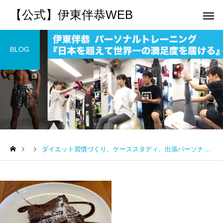
【公式】伊東伴恭WEB
BLOG
トレーナーとして
個別トレー
パーソナルトレーニ
パーソナルトレーニ
ング
ング
ダイエット習慣づくり、ケーススタディ、出張パーソナルトレーニング
キックボクシングで本当に
パーソナルトレーナー
痩せますか？｜元日本王者
び方｜失敗しない7つの
出張 講演 セミナー
運動・体操
が消費カロリーと週の回数
認ポイントを元日本王
で答えます
解説