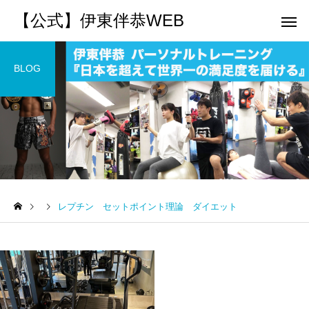
【公式】伊東伴恭WEB
BLOG
トレーナーとして
個別トレー
パーソナルトレーニ
パーソナルトレーニ
ング
ング
レプチン セットポイント理論 ダイエット
キックボクシングで本当に
パーソナルトレーナー
痩せますか？｜元日本王者
び方｜失敗しない7つの
出張 講演 セミナー
運動・体操
が消費カロリーと週の回数
認ポイントを元日本王
で答えます
解説