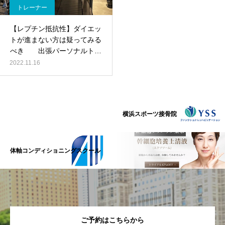
トレーナー
【レプチン抵抗性】ダイエッ
トが進まない方は疑ってみる
べき 出張パーソナルトレ
ーニング
2022.11.16
横浜スポーツ接骨院
体軸コンディショニングスクール
ご予約はこちらから