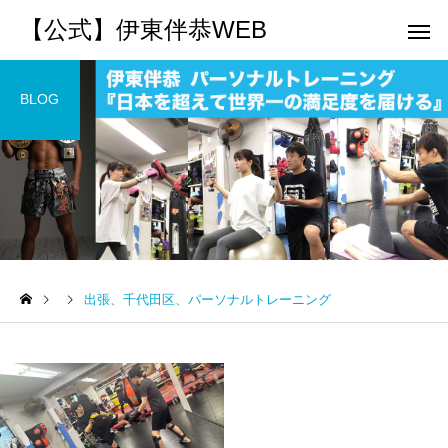
【公式】伊東伴恭WEB
BLOG
トレーナーとして
個別トレー
パーソナルトレーニ
パーソナルトレーニ
ング
ング
出張、千代田区、パーソナルトレーニング
キックボクシングで本当に
パーソナルトレーナー
痩せますか？｜元日本王者
び方｜失敗しない7つの
出張 講演 セミナー
運動・体操
が消費カロリーと週の回数
認ポイントを元日本王
で答えます
解説