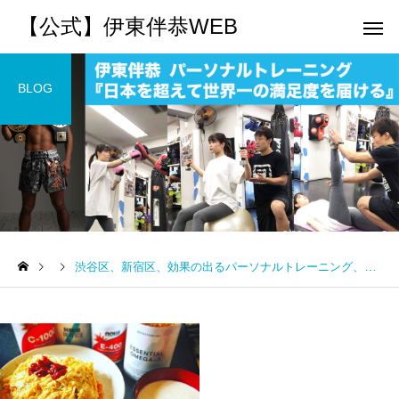
【公式】伊東伴恭WEB
BLOG
トレーナーとして
個別トレー
パーソナルトレーニ
パーソナルトレーニ
ング
ング
渋谷区、新宿区、効果の出るパーソナルトレーニング、結果を出す、キックボクシング、ダイエット、痩せる、楽しい、パーソナルトレーニング、出張パーソナルトレーニング
キックボクシングで本当に
パーソナルトレーナー
痩せますか？｜元日本王者
び方｜失敗しない7つの
出張 講演 セミナー
運動・体操
が消費カロリーと週の回数
認ポイントを元日本王
で答えます
解説