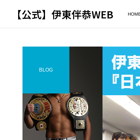
【公式】伊東伴恭WEB
HOM
BLOG
トレーナーとして
出張パーソナルトレ
パーソナルトレーニ
ーニング
ング
自宅に器具がなくてもキッ
キックボクシングで本当に
クボクシングはできる？｜
痩せますか？｜元日本王者
出張 講演 セミナー
東京 出張パーソナル 元日
が消費カロリーと週の回数
本王者
で答えます