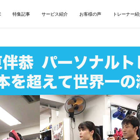
E
特集記事
サービス紹介
お客様の声
トレーナー紹
個別トレーニング
オンラインレッ
パーソナルトレーニ
パーソナルトレーニ
ング
ング
パーソナルトレーナーの選
勝どきでキックボクシング
び方｜失敗しない7つの確
をマンツーマンで習えます
運動・体操教室
グループレッス
認ポイントを元日本王者が
か？｜元日本王者が教える
解説
中央区のパーソナル