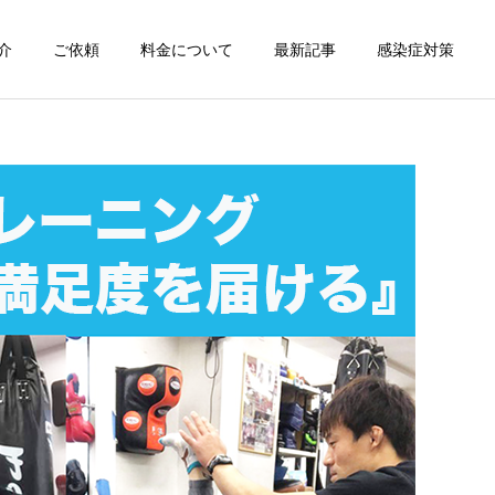
介
ご依頼
料金について
最新記事
感染症対策
詳細を見る
スン
チャンピオン体験
出張パーソナルトレ
出張パーソナルトレ
ーニング
ーニング
部屋が狭くても出張パーソ
パーソナルって結局いくら
ナルは受けられる？｜東京
かかるの？ ジムと出張で何
ン
出張キックボクシング 元日
が違うの？
本王者