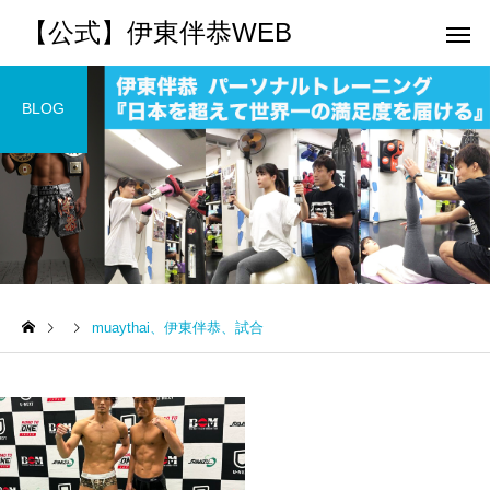
【公式】伊東伴恭WEB
BLOG
トレーナーとして
個別トレー
パーソナルトレーニ
パーソナルトレーニ
ング
ング
muaythai、伊東伴恭、試合
キックボクシングで本当に
パーソナルトレーナー
痩せますか？｜元日本王者
び方｜失敗しない7つの
出張 講演 セミナー
運動・体操
が消費カロリーと週の回数
認ポイントを元日本王
で答えます
解説