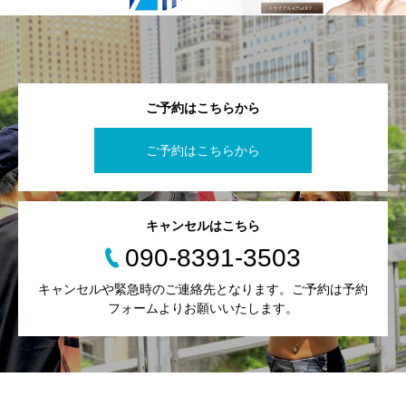
ご予約はこちらから
ご予約はこちらから
キャンセルはこちら
090-8391-3503
キャンセルや緊急時のご連絡先となります。ご予約は予約
フォームよりお願いいたします。