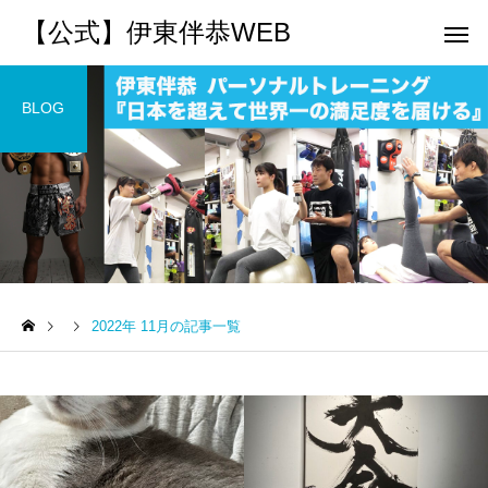
【公式】伊東伴恭WEB
BLOG
トレーナーとして
個別トレー
パーソナルトレーニ
パーソナルトレーニ
ング
ング
2022年 11月の記事一覧
キックボクシングで本当に
パーソナルトレーナー
痩せますか？｜元日本王者
び方｜失敗しない7つの
出張 講演 セミナー
運動・体操
が消費カロリーと週の回数
認ポイントを元日本王
で答えます
解説