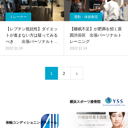
トレーナー
運動・体操教室
【レプチン抵抗性】ダイエッ
【睡眠不足】が肥満を招く原
トが進まない方は疑ってみる
因渋谷区 出張パーソナルト
べき 出張パーソナルトレ
レーニング
ーニング
2022.11.16
2022.11.14
1
2
横浜スポーツ接骨院
体軸コンディショニングスクール