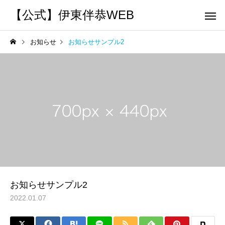
【公式】伊東伴恭WEB
お知らせ
お知らせサンプル2
トレーナーとして
個別トレー
パーソナルトレーニ
パーソナルトレーニ
ング
ング
キックボクシングで本当に
パーソナルトレーナー
痩せますか？｜元日本王者
び方｜失敗しない7つの
出張 講演 セミナー
運動・体操
が消費カロリーと週の回数
認ポイントを元日本王
お知らせサンプル2
で答えます
解説
2022.01.07