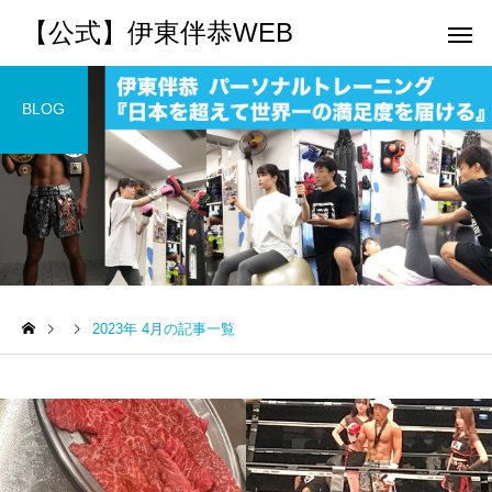
【公式】伊東伴恭WEB
BLOG
トレーナーとして
個別トレー
パーソナルトレーニ
パーソナルトレーニ
ング
ング
2023年 4月の記事一覧
キックボクシングで本当に
パーソナルトレーナー
痩せますか？｜元日本王者
び方｜失敗しない7つの
出張 講演 セミナー
運動・体操
が消費カロリーと週の回数
認ポイントを元日本王
で答えます
解説