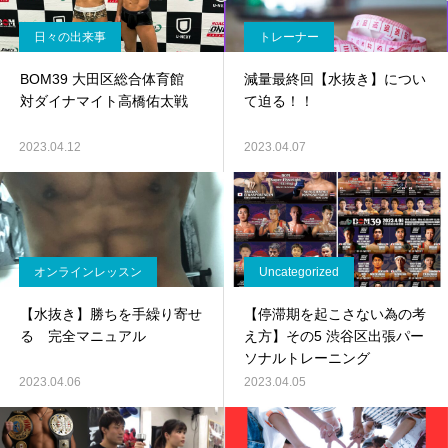
日々の出来事
トレーナー
BOM39 大田区総合体育館
減量最終回【水抜き】につい
対ダイナマイト高橋佑太戦
て迫る！！
2023.04.12
2023.04.07
オンラインレッスン
Uncategorized
【水抜き】勝ちを手繰り寄せ
【停滞期を起こさない為の考
る 完全マニュアル
え方】その5 渋谷区出張パー
ソナルトレーニング
2023.04.06
2023.04.05