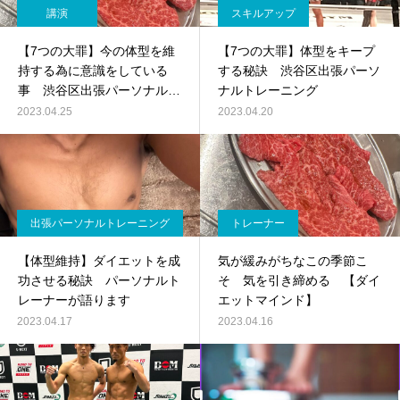
講演
スキルアップ
【7つの大罪】今の体型を維
【7つの大罪】体型をキープ
持する為に意識をしている
する秘訣 渋谷区出張パーソ
事 渋谷区出張パーソナルト
ナルトレーニング
レーニング
2023.04.25
2023.04.20
出張パーソナルトレーニング
トレーナー
【体型維持】ダイエットを成
気が緩みがちなこの季節こ
功させる秘訣 パーソナルト
そ 気を引き締める 【ダイ
レーナーが語ります
エットマインド】
2023.04.17
2023.04.16