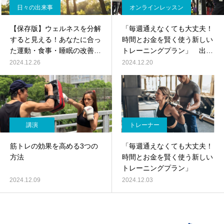
日々の出来事
オンラインレッスン
【保存版】ウェルネスを分解
「毎週通えなくても大丈夫！
すると見える！あなたに合っ
時間とお金を賢く使う新しい
た運動・食事・睡眠の改善ポ
トレーニングプラン」 出張
イントとは？
パーソナルトレーニング
2024.12.26
2024.12.20
講演
トレーナー
筋トレの効果を高める3つの
「毎週通えなくても大丈夫！
方法
時間とお金を賢く使う新しい
トレーニングプラン」
2024.12.09
2024.12.03