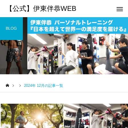
【公式】伊東伴恭WEB
BLOG
トレーナーとして
個別トレー
パーソナルトレーニ
パーソナルトレーニ
ング
ング
2024年 12月の記事一覧
キックボクシングで本当に
パーソナルトレーナー
痩せますか？｜元日本王者
び方｜失敗しない7つの
出張 講演 セミナー
運動・体操
が消費カロリーと週の回数
認ポイントを元日本王
で答えます
解説