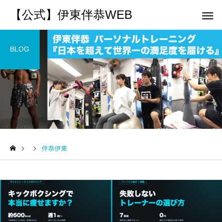
【公式】伊東伴恭WEB
BLOG
トレーナーとして
個別トレー
パーソナルトレーニ
パーソナルトレーニ
ング
ング
伴恭伊東
キックボクシングで本当に
パーソナルトレーナー
痩せますか？｜元日本王者
び方｜失敗しない7つの
出張 講演 セミナー
運動・体操
が消費カロリーと週の回数
認ポイントを元日本王
で答えます
解説