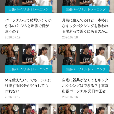
出張パーソナルトレーニング
出張パーソナルトレーニング
パーソナルって結局いくらか
月島に住んでるけど、本格的
かるの？ ジムと出張で何が
なキックボクシングを教われ
違うの？
る場所って近くにあるのか
な？
2026.07.19
2026.07.18
出張パーソナルトレーニング
出張パーソナルトレーニング
体を鍛えたい。でも、ジムに
自宅に器具がなくてもキック
往復する90分がどうしても
ボクシングはできる？｜東京
作れない
出張パーソナル 元日本王者
2026.07.17
2026.07.16