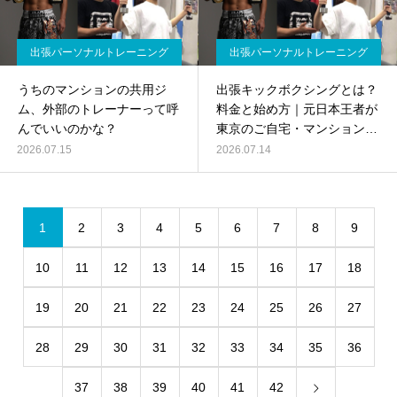
出張パーソナルトレーニング
出張パーソナルトレーニング
うちのマンションの共用ジ
出張キックボクシングとは？
ム、外部のトレーナーって呼
料金と始め方｜元日本王者が
んでいいのかな？
東京のご自宅・マンションジ
ムに伺います
2026.07.15
2026.07.14
1
2
3
4
5
6
7
8
9
10
11
12
13
14
15
16
17
18
19
20
21
22
23
24
25
26
27
28
29
30
31
32
33
34
35
36
37
38
39
40
41
42