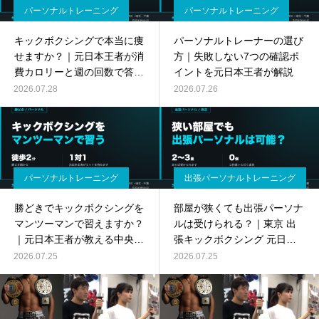
パーソナルトレーニング
パーソナルトレーニング
キックボクシングで本当に痩
パーソナルトレーナーの選び
せますか？｜元日本王者が消
方｜失敗しない7つの確認ポ
費カロリーと週の回数で答え
イントを元日本王者が解説
ます
2026.07.28
2026.07.26
パーソナルトレーニング
出張パーソナルトレーニング
勝どきでキックボクシングを
部屋が狭くても出張パーソナ
マンツーマンで習えますか？
ルは受けられる？｜東京 出
｜元日本王者が教える中央区
張キックボクシング 元日本
のパーソナル
王者
2026.07.25
2026.07.25