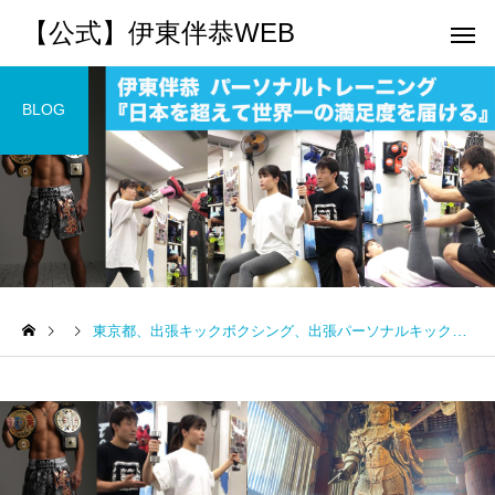
【公式】伊東伴恭WEB
BLOG
トレーナーとして
個別トレー
パーソナルトレーニ
パーソナルトレーニ
ング
ング
東京都、出張キックボクシング、出張パーソナルキックボクシング
キックボクシングで本当に
パーソナルトレーナー
痩せますか？｜元日本王者
び方｜失敗しない7つの
出張 講演 セミナー
運動・体操
が消費カロリーと週の回数
認ポイントを元日本王
で答えます
解説