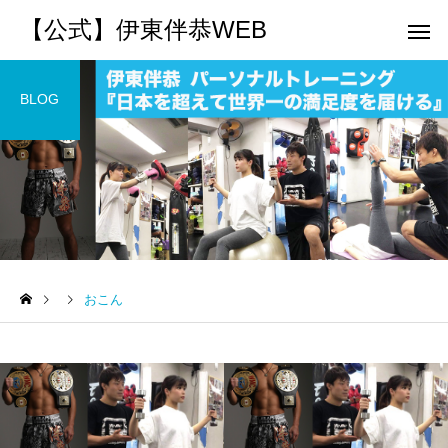
【公式】伊東伴恭WEB
BLOG
トレーナーとして
個別トレー
パーソナルトレーニ
パーソナルトレーニ
ング
ング
おこん
キックボクシングで本当に
パーソナルトレーナー
痩せますか？｜元日本王者
び方｜失敗しない7つの
出張 講演 セミナー
運動・体操
が消費カロリーと週の回数
認ポイントを元日本王
で答えます
解説