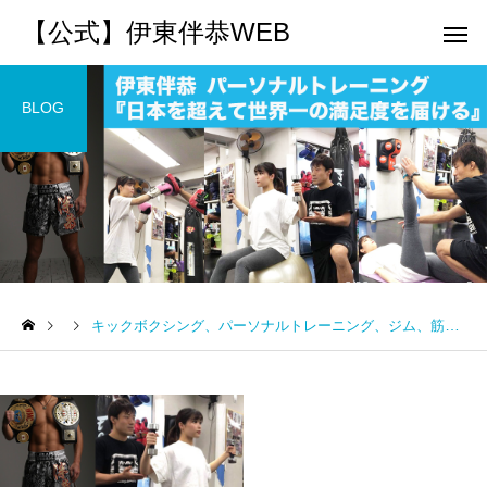
【公式】伊東伴恭WEB
BLOG
トレーナーとして
個別トレー
パーソナルトレーニ
パーソナルトレーニ
ング
ング
キックボクシング、パーソナルトレーニング、ジム、筋トレ
キックボクシングで本当に
パーソナルトレーナー
痩せますか？｜元日本王者
び方｜失敗しない7つの
出張 講演 セミナー
運動・体操
が消費カロリーと週の回数
認ポイントを元日本王
で答えます
解説