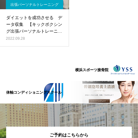
出張パーソナルトレーニング
ダイエットを成功させる デ
ータ収集 【キックボクシン
グ出張パーソナルトレーニン
グ】
2022.09.28
横浜スポーツ接骨院
体軸コンディショニングスクール
ご予約はこちらから