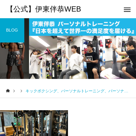
【公式】伊東伴恭WEB
BLOG
トレーナーとして
個別トレー
パーソナルトレーニ
パーソナルトレーニ
ング
ング
キックボクシング、パーソナルトレーニング、パーソナルトレーナー
キックボクシングで本当に
パーソナルトレーナー
痩せますか？｜元日本王者
び方｜失敗しない7つの
出張 講演 セミナー
運動・体操
が消費カロリーと週の回数
認ポイントを元日本王
で答えます
解説