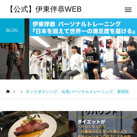
【公式】伊東伴恭WEB
BLOG
トレーナーとして
個別トレー
パーソナルトレーニ
パーソナルトレーニ
ング
ング
キックボクシング、出張パーソナルトレーニング、新宿区
キックボクシングで本当に
パーソナルトレーナー
痩せますか？｜元日本王者
び方｜失敗しない7つの
出張 講演 セミナー
運動・体操
が消費カロリーと週の回数
認ポイントを元日本王
で答えます
解説