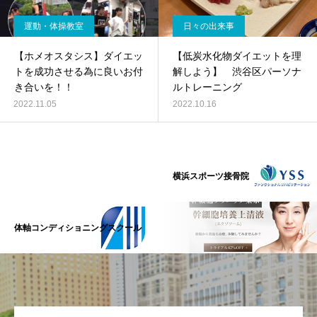
運動・体操教室
日々の出来事
【ホメオスタシス】ダイエッ
【低炭水化物ダイエットを理
トを成功させる為に良いお付
解しよう】 渋谷区パーソナ
き合いを！！
ルトレーニング
2022.11.05
2022.10.16
横浜スポーツ接骨院
体軸コンディショニングスクール