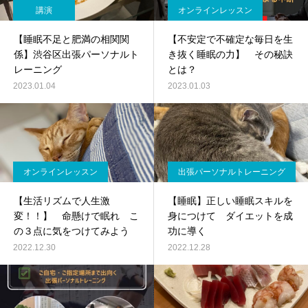
講演
オンラインレッスン
【睡眠不足と肥満の相関関
【不安定で不確定な毎日を生
係】渋谷区出張パーソナルト
き抜く睡眠の力】 その秘訣
レーニング
とは？
2023.01.04
2023.01.03
オンラインレッスン
出張パーソナルトレーニング
【生活リズムで人生激
【睡眠】正しい睡眠スキルを
変！！】 命懸けで眠れ こ
身につけて ダイエットを成
の３点に気をつけてみよう
功に導く
2022.12.30
2022.12.28