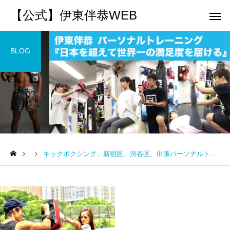
【公式】伊東伴恭WEB
BLOG
トレーナーとして
個別トレー
パーソナルトレーニ
パーソナルトレーニ
ング
ング
キックボクシング、新宿区、渋谷区、出張パーソナルトレーニング
キックボクシングで本当に
パーソナルトレーナー
痩せますか？｜元日本王者
び方｜失敗しない7つの
出張 講演 セミナー
運動・体操
が消費カロリーと週の回数
認ポイントを元日本王
で答えます
解説