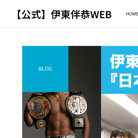
【公式】伊東伴恭WEB
HOM
BLOG
トレーナーとして
出張パーソナルトレ
パーソナルトレーニ
ーニング
ング
自宅に器具がなくてもキッ
キックボクシングで本当に
クボクシングはできる？｜
痩せますか？｜元日本王者
出張 講演 セミナー
東京 出張パーソナル 元日
が消費カロリーと週の回数
本王者
で答えます