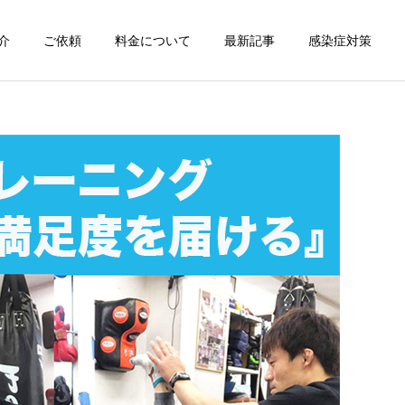
介
ご依頼
料金について
最新記事
感染症対策
詳細を見る
スン
チャンピオン体験
出張パーソナルトレ
出張パーソナルトレ
ーニング
ーニング
部屋が狭くても出張パーソ
パーソナルって結局いくら
ナルは受けられる？｜東京
かかるの？ ジムと出張で何
ン
出張キックボクシング 元日
が違うの？
本王者