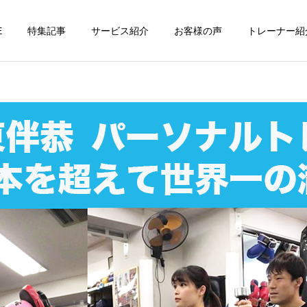
E
特集記事
サービス紹介
お客様の声
トレーナー紹
個別トレーニング
オンラインレッ
パーソナルトレーニ
パーソナルトレーニ
ング
ング
パーソナルトレーナーの選
勝どきでキックボクシング
び方｜失敗しない7つの確
をマンツーマンで習えます
運動・体操教室
グループレッス
認ポイントを元日本王者が
か？｜元日本王者が教える
解説
中央区のパーソナル