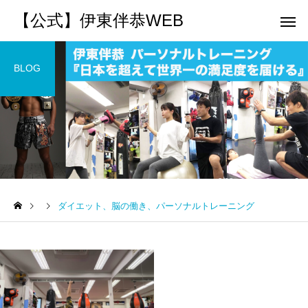
【公式】伊東伴恭WEB
BLOG
トレーナーとして
個別トレー
パーソナルトレーニ
パーソナルトレーニ
ング
ング
ダイエット、脳の働き、パーソナルトレーニング
キックボクシングで本当に
パーソナルトレーナー
痩せますか？｜元日本王者
び方｜失敗しない7つの
出張 講演 セミナー
運動・体操
が消費カロリーと週の回数
認ポイントを元日本王
で答えます
解説