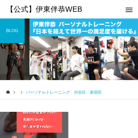
【公式】伊東伴恭WEB
BLOG
トレーナーとして
個別トレー
パーソナルトレーニ
パーソナルトレーニ
ング
ング
パーソナルトレーニング、渋谷区、新宿区
キックボクシングで本当に
パーソナルトレーナー
痩せますか？｜元日本王者
び方｜失敗しない7つの
出張 講演 セミナー
運動・体操
が消費カロリーと週の回数
認ポイントを元日本王
で答えます
解説