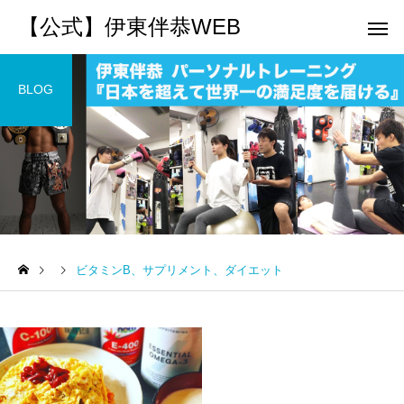
【公式】伊東伴恭WEB
BLOG
トレーナーとして
個別トレー
パーソナルトレーニ
パーソナルトレーニ
ング
ング
ビタミンB、サプリメント、ダイエット
キックボクシングで本当に
パーソナルトレーナー
痩せますか？｜元日本王者
び方｜失敗しない7つの
出張 講演 セミナー
運動・体操
が消費カロリーと週の回数
認ポイントを元日本王
で答えます
解説