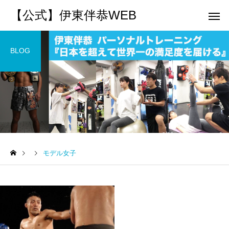
【公式】伊東伴恭WEB
BLOG
トレーナーとして
個別トレー
パーソナルトレーニ
パーソナルトレーニ
ング
ング
モデル女子
キックボクシングで本当に
パーソナルトレーナー
痩せますか？｜元日本王者
び方｜失敗しない7つの
出張 講演 セミナー
運動・体操
が消費カロリーと週の回数
認ポイントを元日本王
で答えます
解説