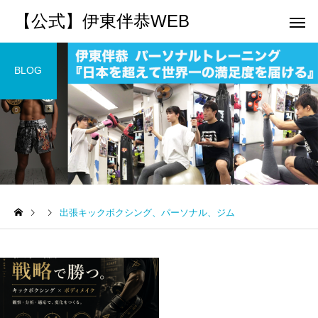
【公式】伊東伴恭WEB
BLOG
トレーナーとして
個別トレー
パーソナルトレーニ
パーソナルトレーニ
ング
ング
出張キックボクシング、パーソナル、ジム
キックボクシングで本当に
パーソナルトレーナー
痩せますか？｜元日本王者
び方｜失敗しない7つの
出張 講演 セミナー
運動・体操
が消費カロリーと週の回数
認ポイントを元日本王
で答えます
解説