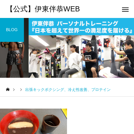
【公式】伊東伴恭WEB
BLOG
トレーナーとして
個別トレー
パーソナルトレーニ
パーソナルトレーニ
ング
ング
出張キックボクシング、冷え性改善、プロテイン
キックボクシングで本当に
パーソナルトレーナー
痩せますか？｜元日本王者
び方｜失敗しない7つの
出張 講演 セミナー
運動・体操
が消費カロリーと週の回数
認ポイントを元日本王
で答えます
解説