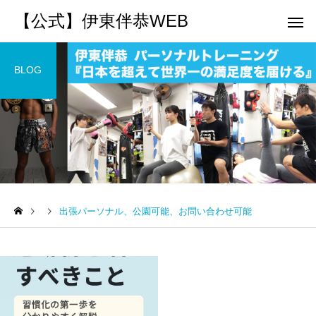
【公式】伊東伴恭WEB
BLOG
トレーナーとして
個別トレー
パーソナルトレーニ
パーソナルトレーニ
ング
ング
出張パーソナル、公園可能、お問い合わせ可能
キックボクシングで本当に
パーソナルトレーナー
痩せますか？｜元日本王者
び方｜失敗しない7つの
出張 講演 セミナー
運動・体操
が消費カロリーと週の回数
認ポイントを元日本王
で答えます
解説