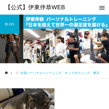
【公式】伊東伴恭WEB
BLOG
トレーナーとして
個別トレー
パーソナルトレーニ
パーソナルトレーニ
ング
ング
出張パーソナルトレーニング、キックボクシング、東京
キックボクシングで本当に
パーソナルトレーナー
痩せますか？｜元日本王者
び方｜失敗しない7つの
出張 講演 セミナー
運動・体操
が消費カロリーと週の回数
認ポイントを元日本王
で答えます
解説