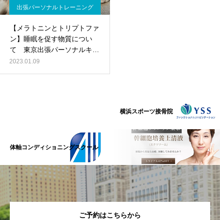
出張パーソナルトレーニング
【メラトニンとトリプトファ
ン】睡眠を促す物質につい
て 東京出張パーソナルキッ
クボクシング
2023.01.09
横浜スポーツ接骨院
体軸コンディショニングスクール
ご予約はこちらから