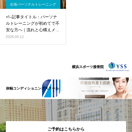
出張パーソナルトレーニング
<!–記事タイトル：パーソナ
ルトレーニングが初めてで不
安な方へ｜流れと心構えメタ
ディスクリプション：パーソ
2026.04.12
ナルトレーニングが初めてで
不安な方へ。体力に自信がな
い・キツそう・恥ずかしいな
ど5つの不安を解消し、当日
横浜スポーツ接骨院
の流れや事前準備を現役トレ
ーナーが解説。まずは体験か
ら始めてみませんか？
体軸コンディショニングスクール
ご予約はこちらから