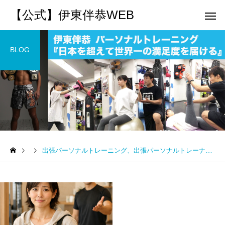
【公式】伊東伴恭WEB
BLOG
トレーナーとして
個別トレー
パーソナルトレーニ
パーソナルトレーニ
ング
ング
出張パーソナルトレーニング、出張パーソナルトレーナー、東京、キックボクシング、ペアストレッチ、筋トレ
キックボクシングで本当に
パーソナルトレーナー
痩せますか？｜元日本王者
び方｜失敗しない7つの
出張 講演 セミナー
運動・体操
が消費カロリーと週の回数
認ポイントを元日本王
で答えます
解説