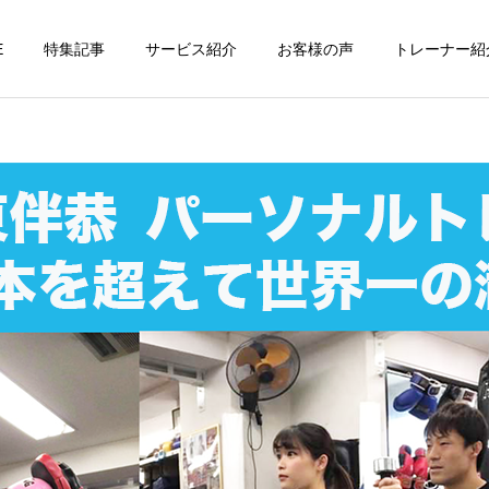
E
特集記事
サービス紹介
お客様の声
トレーナー紹
個別トレーニング
オンラインレッ
パーソナルトレーニ
パーソナルトレーニ
ング
ング
パーソナルトレーナーの選
勝どきでキックボクシング
び方｜失敗しない7つの確
をマンツーマンで習えます
運動・体操教室
グループレッス
認ポイントを元日本王者が
か？｜元日本王者が教える
解説
中央区のパーソナル