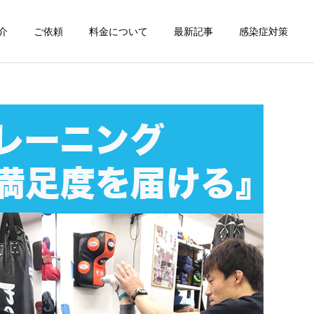
介
ご依頼
料金について
最新記事
感染症対策
詳細を見る
スン
チャンピオン体験
出張パーソナルトレ
出張パーソナルトレ
ーニング
ーニング
部屋が狭くても出張パーソ
パーソナルって結局いくら
ナルは受けられる？｜東京
かかるの？ ジムと出張で何
ン
出張キックボクシング 元日
が違うの？
本王者