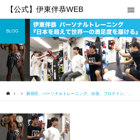
【公式】伊東伴恭WEB
BLOG
トレーナーとして
個別トレー
パーソナルトレーニ
パーソナルトレーニ
ング
ング
新宿区、パーソナルトレーニング、出張、プロテイン、アミノ酸、EAA、BCAA、HMB、キックボクシング、ボディメイク、筋トレ、
キックボクシングで本当に
パーソナルトレーナー
痩せますか？｜元日本王者
び方｜失敗しない7つの
出張 講演 セミナー
運動・体操
が消費カロリーと週の回数
認ポイントを元日本王
で答えます
解説