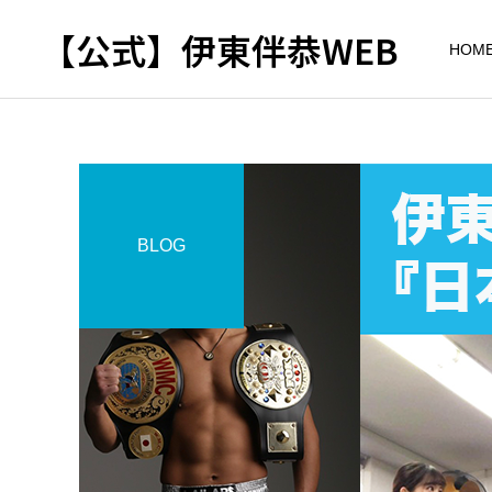
【公式】伊東伴恭WEB
HOM
BLOG
トレーナーとして
出張パーソナルトレ
パーソナルトレーニ
ーニング
ング
自宅に器具がなくてもキッ
キックボクシングで本当に
クボクシングはできる？｜
痩せますか？｜元日本王者
出張 講演 セミナー
東京 出張パーソナル 元日
が消費カロリーと週の回数
本王者
で答えます