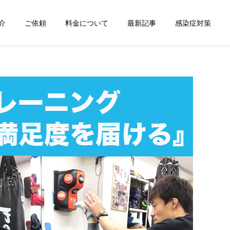
介
ご依頼
料金について
最新記事
感染症対策
詳細を見る
スン
チャンピオン体験
出張パーソナルトレ
出張パーソナルトレ
ーニング
ーニング
部屋が狭くても出張パーソ
パーソナルって結局いくら
ナルは受けられる？｜東京
かかるの？ ジムと出張で何
ン
出張キックボクシング 元日
が違うの？
本王者