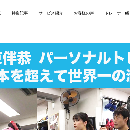
E
特集記事
サービス紹介
お客様の声
トレーナー紹
個別トレーニング
オンラインレッ
パーソナルトレーニ
パーソナルトレーニ
ング
ング
パーソナルトレーナーの選
勝どきでキックボクシング
び方｜失敗しない7つの確
をマンツーマンで習えます
運動・体操教室
グループレッス
認ポイントを元日本王者が
か？｜元日本王者が教える
解説
中央区のパーソナル