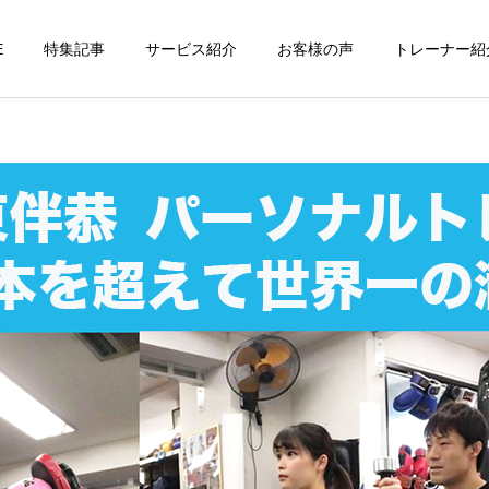
E
特集記事
サービス紹介
お客様の声
トレーナー紹
個別トレーニング
オンラインレッ
パーソナルトレーニ
パーソナルトレーニ
ング
ング
パーソナルトレーナーの選
勝どきでキックボクシング
び方｜失敗しない7つの確
をマンツーマンで習えます
運動・体操教室
グループレッス
認ポイントを元日本王者が
か？｜元日本王者が教える
解説
中央区のパーソナル