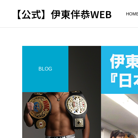
【公式】伊東伴恭WEB
HOM
BLOG
トレーナーとして
出張パーソナルトレ
パーソナルトレーニ
ーニング
ング
自宅に器具がなくてもキッ
キックボクシングで本当に
クボクシングはできる？｜
痩せますか？｜元日本王者
出張 講演 セミナー
東京 出張パーソナル 元日
が消費カロリーと週の回数
本王者
で答えます