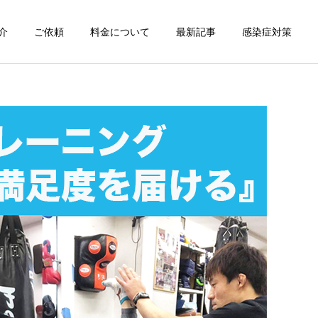
介
ご依頼
料金について
最新記事
感染症対策
詳細を見る
スン
チャンピオン体験
出張パーソナルトレ
出張パーソナルトレ
ーニング
ーニング
部屋が狭くても出張パーソ
パーソナルって結局いくら
ナルは受けられる？｜東京
かかるの？ ジムと出張で何
ン
出張キックボクシング 元日
が違うの？
本王者