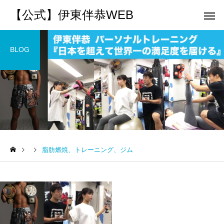
【公式】伊東伴恭WEB
BLOG
トレーナーとして
個別トレー
パーソナルトレーニ
パーソナルトレーニ
ング
ング
脂肪燃焼、トレーニング、ジム
キックボクシングで本当に
パーソナルトレーナー
痩せますか？｜元日本王者
び方｜失敗しない7つの
出張 講演 セミナー
運動・体操
が消費カロリーと週の回数
認ポイントを元日本王
で答えます
解説