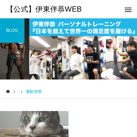
【公式】伊東伴恭WEB
BLOG
トレーナーとして
個別トレー
パーソナルトレーニ
パーソナルトレーニ
ング
ング
運動習慣
キックボクシングで本当に
パーソナルトレーナー
痩せますか？｜元日本王者
び方｜失敗しない7つの
出張 講演 セミナー
運動・体操
が消費カロリーと週の回数
認ポイントを元日本王
で答えます
解説