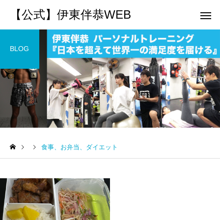
【公式】伊東伴恭WEB
BLOG
トレーナーとして
個別トレー
パーソナルトレーニ
パーソナルトレーニ
ング
ング
食事、お弁当、ダイエット
キックボクシングで本当に
パーソナルトレーナー
痩せますか？｜元日本王者
び方｜失敗しない7つの
出張 講演 セミナー
運動・体操
が消費カロリーと週の回数
認ポイントを元日本王
で答えます
解説