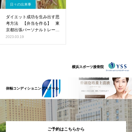
日々の出来事
ダイエット成功を生み出す思
考方法 【弁当を作る】 東
京都出張パーソナルトレーニ
ング
2023.03.19
横浜スポーツ接骨院
体軸コンディショニングスクール
ご予約はこちらから