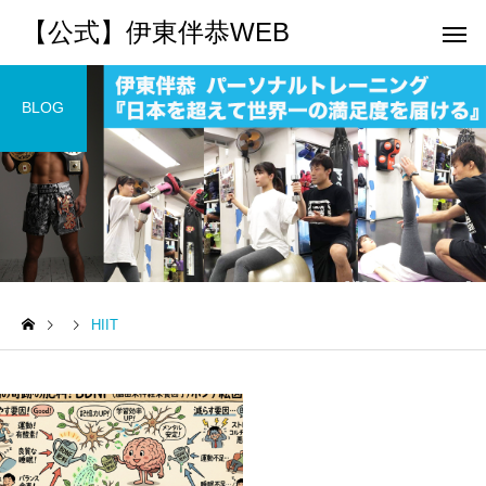
【公式】伊東伴恭WEB
BLOG
トレーナーとして
個別トレー
パーソナルトレーニ
パーソナルトレーニ
ング
ング
HIIT
キックボクシングで本当に
パーソナルトレーナー
痩せますか？｜元日本王者
び方｜失敗しない7つの
出張 講演 セミナー
運動・体操
が消費カロリーと週の回数
認ポイントを元日本王
で答えます
解説