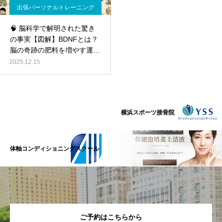
出張パーソナルトレーニング
🧠 脳科学で解明された驚き
の事実【図解】BDNFとは？
脳の奇跡の肥料を増やす運
動・食事・睡眠の科学｜出張
2025.12.15
パーソナルトレーニング
横浜スポーツ接骨院
体軸コンディショニングスクール
ご予約はこちらから