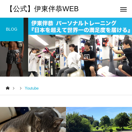
【公式】伊東伴恭WEB
BLOG
トレーナーとして
個別トレー
パーソナルトレーニ
パーソナルトレーニ
ング
ング
Youtube
キックボクシングで本当に
パーソナルトレーナー
痩せますか？｜元日本王者
び方｜失敗しない7つの
出張 講演 セミナー
運動・体操
が消費カロリーと週の回数
認ポイントを元日本王
で答えます
解説