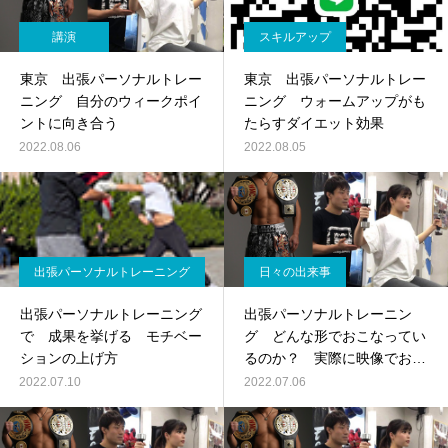
講演
スキルアップ
東京 出張パーソナルトレー
東京 出張パーソナルトレー
ニング 自分のウィークポイ
ニング ウォームアップがも
ントに向き合う
たらすダイエット効果
2022.08.06
2022.08.05
出張パーソナルトレーニング
日々の出来事
出張パーソナルトレーニング
出張パーソナルトレーニン
で 成果を挙げる モチベー
グ どんな形でおこなってい
ションの上げ方
るのか？ 実際に映像でお届
けします
2022.07.10
2022.07.06