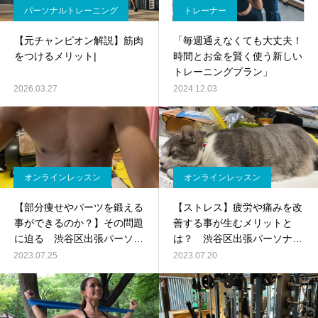
パーソナルトレーニング
トレーナー
【元チャンピオン解説】筋肉
「毎週通えなくても大丈夫！
をつけるメリット|
時間とお金を賢く使う新しい
トレーニングプラン」
2026.03.27
2024.12.03
オンラインレッスン
オンラインレッスン
【部分痩せやパーツを鍛える
【ストレス】疲労や痛みを改
事ができるのか？】その問題
善する事が生むメリットと
に迫る 渋谷区出張パーソナ
は？ 渋谷区出張パーソナル
ルトレーニング
トレーニング
2023.07.25
2023.07.20