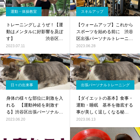
運動・体操教室
スキルアップ
トレーニングしようぜ！【運
【ウォームアップ】これから
動はメンタルに好影響を及ぼ
スポーツを始める前に 渋谷
す】 渋谷区出
区出張パーソナルトレーニン
張パーソナルトレーニング
グ
2023.07.11
2023.06.28
日々の出来事
出張パーソナルトレーニング
身体の様々な部位に刺激を入
【ダイエットの基本】食事・
れる 【運動神経を刺激す
運動・睡眠 基本を徹底する
る】渋谷区出張パーソナルト
事が美しく逞しくなる秘
レーニング
訣！！
2023.06.20
2023.06.13