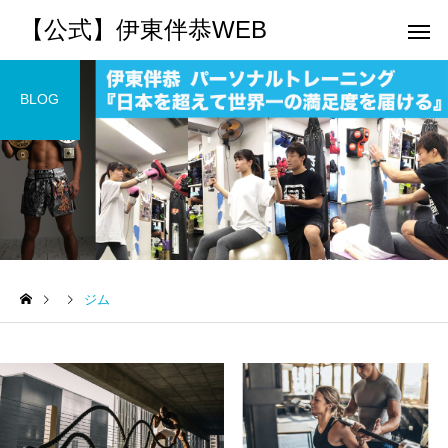
【公式】伊東伴恭WEB
BLOG
トレーナーとして
個別トレー
パーソナルトレーニ
パーソナルトレーニ
ング
ング
ジム
キックボクシングで本当に
パーソナルトレーナー
痩せますか？｜元日本王者
び方｜失敗しない7つの
出張 講演 セミナー
運動・体操
が消費カロリーと週の回数
認ポイントを元日本王
で答えます
解説