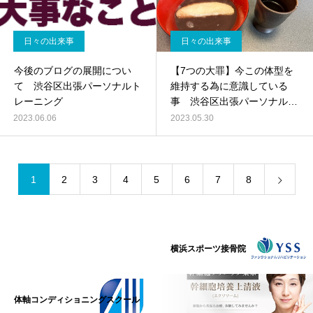
日々の出来事
日々の出来事
今後のブログの展開につい
【7つの大罪】今この体型を
て 渋谷区出張パーソナルト
維持する為に意識している
レーニング
事 渋谷区出張パーソナルト
レーニング
2023.06.06
2023.05.30
1
2
3
4
5
6
7
8
横浜スポーツ接骨院
体軸コンディショニングスクール