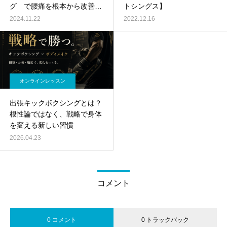
グ で腰痛を根本から改善す
トシングス】
る方法」
2024.11.22
2022.12.16
オンラインレッスン
出張キックボクシングとは？
根性論ではなく、戦略で身体
を変える新しい習慣
2026.04.23
コメント
0 コメント
0 トラックバック