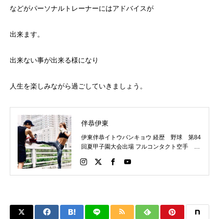
などがパーソナルトレーナーにはアドバイスが
出来ます。
出来ない事が出来る様になり
人生を楽しみながら過ごしていきましょう。
伴恭伊東
伊東伴恭イトウバンキョウ 経歴 野球 第84
回夏甲子園大会出場 フルコンタクト空手 日
本代表 キックボクシング JNETWORKスー
パーライト級新人王 FOKウェルター級王者
WMCライト級日本王者 トレーニング依頼は
こちらから 伊東伴恭HP https://itobankyo.jp/