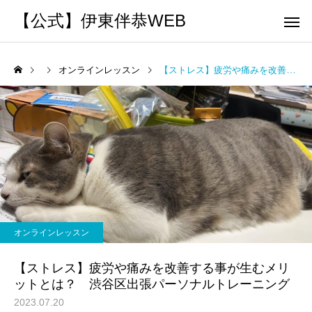
【公式】伊東伴恭WEB
オンラインレッスン
【ストレス】疲労や痛みを改善する事が生むメリットとは？ 渋谷区出張パーソナルトレーニング
トレーナーとして
個別トレー
パーソナルトレーニ
パーソナルトレーニ
ング
ング
キックボクシングで本当に
パーソナルトレーナー
痩せますか？｜元日本王者
び方｜失敗しない7つの
オンラインレッスン
出張 講演 セミナー
運動・体操
が消費カロリーと週の回数
認ポイントを元日本王
【ストレス】疲労や痛みを改善する事が生むメリ
で答えます
解説
ットとは？ 渋谷区出張パーソナルトレーニング
2023.07.20