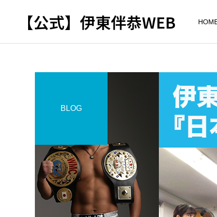
【公式】伊東伴恭WEB
HOM
BLOG
トレーナーとして
出張パーソナルトレ
パーソナルトレーニ
ーニング
ング
自宅に器具がなくてもキッ
キックボクシングで本当に
クボクシングはできる？｜
痩せますか？｜元日本王者
出張 講演 セミナー
東京 出張パーソナル 元日
が消費カロリーと週の回数
本王者
で答えます