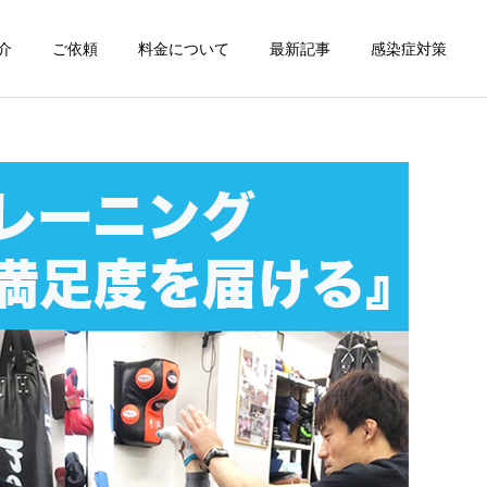
介
ご依頼
料金について
最新記事
感染症対策
詳細を見る
スン
チャンピオン体験
出張パーソナルトレ
出張パーソナルトレ
ーニング
ーニング
部屋が狭くても出張パーソ
パーソナルって結局いくら
ナルは受けられる？｜東京
かかるの？ ジムと出張で何
ン
出張キックボクシング 元日
が違うの？
本王者