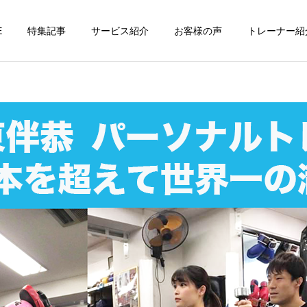
E
特集記事
サービス紹介
お客様の声
トレーナー紹
個別トレーニング
オンラインレッ
パーソナルトレーニ
パーソナルトレーニ
ング
ング
パーソナルトレーナーの選
勝どきでキックボクシング
び方｜失敗しない7つの確
をマンツーマンで習えます
運動・体操教室
グループレッス
認ポイントを元日本王者が
か？｜元日本王者が教える
解説
中央区のパーソナル