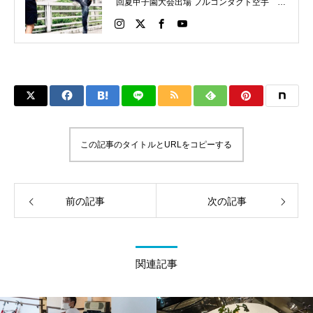
回夏甲子園大会出場 フルコンタクト空手 日
本代表 キックボクシング JNETWORKスー
パーライト級新人王 FOKウェルター級王者
WMCライト級日本王者 トレーニング依頼は
こちらから 伊東伴恭HP https://itobankyo.jp/
この記事のタイトルとURLをコピーする
前の記事
次の記事
関連記事