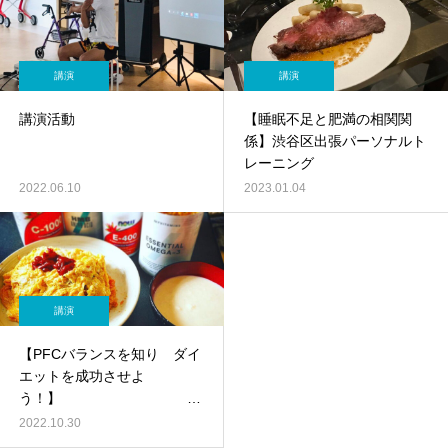
講演
講演
講演活動
【睡眠不足と肥満の相関関
係】渋谷区出張パーソナルト
レーニング
2022.06.10
2023.01.04
講演
【PFCバランスを知り ダイ
エットを成功させよ
う！】 キ
ックボクシング出張パーソナ
2022.10.30
ルトレーニング