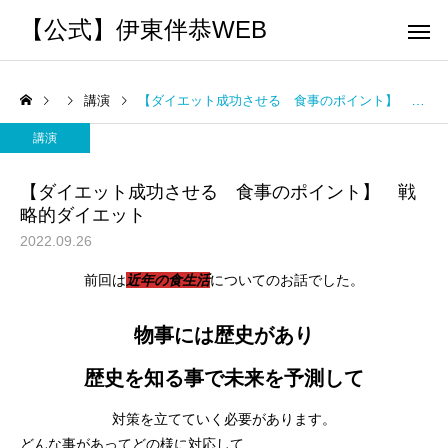
【公式】伊東伴恭WEB
講演
【ダイエット成功させる 食事のポイント】 戦略的ダイエット
講演
【ダイエット成功させる 食事のポイント】 戦
略的ダイエット
トレーナーとして
個別トレー
2022.09.26
パーソナルトレーニ
パーソナルトレーニ
前回は
近年の食生活
についてのお話でした。
ング
ング
キックボクシングで本当に
パーソナルトレーナー
痩せますか？｜元日本王者
物事には歴史があり
び方｜失敗しない7つの
出張 講演 セミナー
運動・体操
が消費カロリーと週の回数
認ポイントを元日本王
歴史を知る事で未来を予測して
で答えます
解説
対策を立てていく必要があります。
どんな事があってどの様に対応して