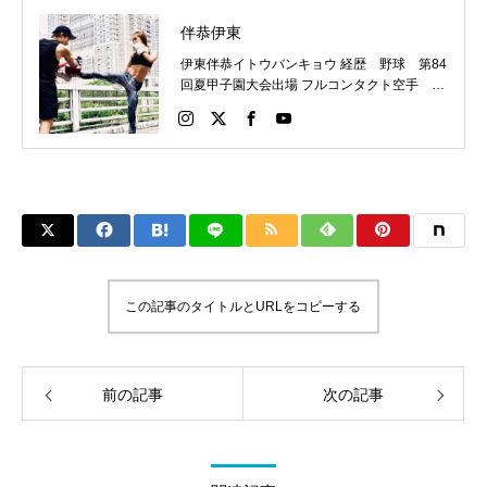
伴恭伊東
伊東伴恭イトウバンキョウ 経歴 野球 第84
回夏甲子園大会出場 フルコンタクト空手 日
本代表 キックボクシング JNETWORKスー
パーライト級新人王 FOKウェルター級王者
WMCライト級日本王者 トレーニング依頼は
こちらから 伊東伴恭HP https://itobankyo.jp/
この記事のタイトルとURLをコピーする
前の記事
次の記事