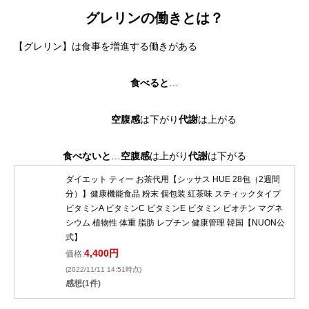
グレリンの働きとは？
【グレリン】は食事を増進する働きがある
食べると
…
空腹感
は下がり
代謝
は上がる
食べないと
…
空腹感
は上がり
代謝
は下がる
ダイエット ティー お茶代用【シッサス HUE 28包（2週間
分）】健康機能食品 粉末 個包装 紅茶味 スティックタイプ
ビタミンA ビタミンC ビタミンE ビタミン ビオチン マグネ
シウム 植物性 体重 脂肪 レプチン 健康管理 韓国【NUON公
式】
4,400円
価格:
(2022/11/11 14:51時点)
感想(1件)