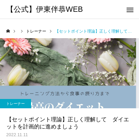
【公式】伊東伴恭WEB
トレーナー
【セットポイント理論】正しく理解して ダイエットを計画的に進めましょう
トレーナーとして
個別トレー
パーソナルトレーニ
パーソナルトレーニ
ング
ング
キックボクシングで本当に
パーソナルトレーナー
痩せますか？｜元日本王者
び方｜失敗しない7つの
トレーナー
出張 講演 セミナー
運動・体操
が消費カロリーと週の回数
認ポイントを元日本王
【セットポイント理論】正しく理解して ダイエ
で答えます
解説
ットを計画的に進めましょう
2022.11.11